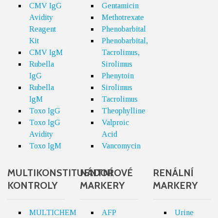
CMV IgG
Gentamicin
Avidity
Methotrexate
Reagent
Phenobarbital
Kit
Phenobarbital,
CMV IgM
Tacrolimus,
Rubella
Sirolimus
IgG
Phenytoin
Rubella
Sirolimus
IgM
Tacrolimus
Toxo IgG
Theophylline
Toxo IgG
Valproic
Avidity
Acid
Toxo IgM
Vancomycin
MULTIKONSTITUENTNÍ
NÁDOROVÉ
RENÁLNÍ
KONTROLY
MARKERY
MARKERY
MULTICHEM
AFP
Urine