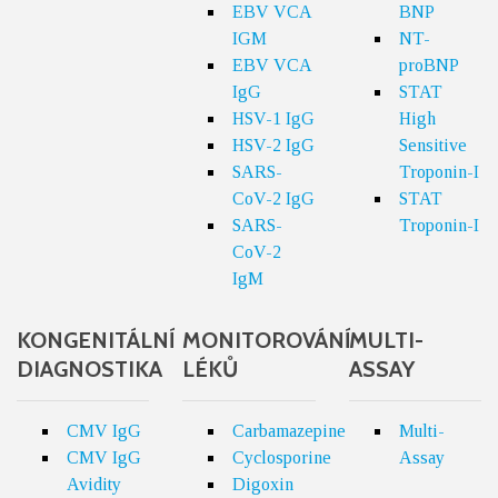
EBV VCA
BNP
IGM
NT-
EBV VCA
proBNP
IgG
STAT
HSV-1 IgG
High
HSV-2 IgG
Sensitive
SARS-
Troponin-I
CoV-2 IgG
STAT
SARS-
Troponin-I
CoV-2
IgM
KONGENITÁLNÍ
MONITOROVÁNÍ
MULTI-
DIAGNOSTIKA
LÉKŮ
ASSAY
CMV IgG
Carbamazepine
Multi-
CMV IgG
Cyclosporine
Assay
Avidity
Digoxin