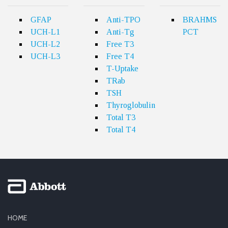
GFAP
Anti-TPO
BRAHMS
UCH-L1
Anti-Tg
PCT
UCH-L2
Free T3
UCH-L3
Free T4
T-Uptake
TRab
TSH
Thyroglobulin
Total T3
Total T4
HOME