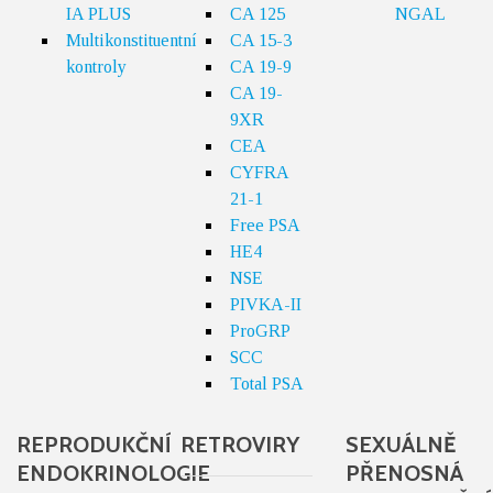
IA PLUS
CA 125
NGAL
Multikonstituentní
CA 15-3
kontroly
CA 19-9
CA 19-
9XR
CEA
CYFRA
21-1
Free PSA
HE4
NSE
PIVKA-II
ProGRP
SCC
Total PSA
REPRODUKČNÍ
RETROVIRY
SEXUÁLNĚ
ENDOKRINOLOGIE
PŘENOSNÁ