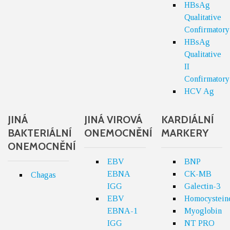
HBsAg
Qualitative
Confirmatory
HBsAg
Qualitative
II
Confirmatory
HCV Ag
JINÁ
JINÁ VIROVÁ
KARDIÁLNÍ
BAKTERIÁLNÍ
ONEMOCNĚNÍ
MARKERY
ONEMOCNĚNÍ
EBV
BNP
EBNA
CK-MB
Chagas
IGG
Galectin-3
EBV
Homocystein
EBNA-1
Myoglobin
IGG
NT PRO