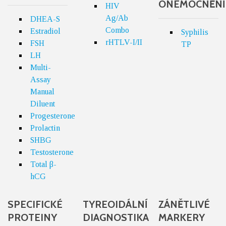
ONEMOCNĚNÍ
HIV
Ag/Ab
DHEA-S
Combo
Estradiol
Syphilis
rHTLV-I/II
FSH
TP
LH
Multi-
Assay
Manual
Diluent
Progesterone
Prolactin
SHBG
Testosterone
Total β-
hCG
SPECIFICKÉ
TYREOIDÁLNÍ
ZÁNĚTLIVÉ
PROTEINY
DIAGNOSTIKA
MARKERY