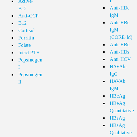
II
Active-
Anti-HBc
B12
IgM
Anti-CCP
Anti-HBc
B12
IgM
Cortisol
(CORE-M)
Ferritin
Anti-HBe
Folate
Anti-HBs
Intact PTH
Anti-HCV
Pepsinogen
HAVAb-
I
IgG
Pepsinogen
HAVAb-
II
IgM
HBeAg
HBeAg
Quantitative
HBsAg
HBsAg
Qualitative