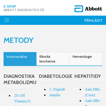
E-SHOP
ABBOTT DIAGNOSTICS ČR
PŘIHLÁSIT
METODY
Imunoanalýza
Klinická
Hematologie
biochemie
DIAGNOSTIKA
DIABETOLOGIE
HEPATITIDY
METABOLIZMU
C-Peptide
Anti-HBc
Insulin
(Core)
25-OH
Anti-HBc
Vitamin D