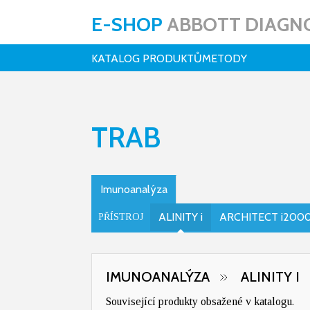
E-SHOP
ABBOTT DIAGNO
KATALOG PRODUKTŮ
METODY
TRAB
Imunoanalýza
ALINITY i
ARCHITECT i200
PŘÍSTROJ
IMUNOANALÝZA
ALINITY I
Související produkty obsažené v katalogu.