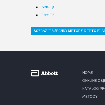
Anti-Tg
Free T3
ZOBRAZIT VŠECHNY METODY Z TÉTO PL
HOME
ON-LINE OB
KATALOG P
METODY