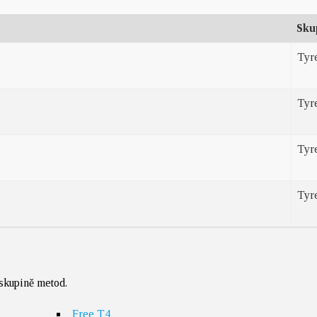
Sku
Tyre
Tyre
Tyre
Tyre
 skupině metod.
Free T4