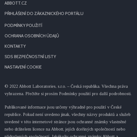
ABBOTT.CZ
PŘIHLÁŠENÍ DO ZÁKAZNICKÉHO PORTÁLU
PODMÍNKY POUŽITÍ
OCHRANA OSOBNÍCH ÚDAJŮ
KONTAKTY
SDS BEZPEČNOSTNÍ LISTY
NASTAVENÍ COOKIE
© 2022 Abbott Laboratories, s.r.o. – Česká republika. Všechna práva
vyhrazena. Přečtěte si prosím Podmínky použití pro další podrobnosti.
Publikované informace jsou určeny výhradně pro použití v České
republice. Pokud není uvedeno jinak, všechny názvy produktů a služeb
uvedené v této internetové stránce jsou ochranné známky vlastněné
nebo držitelem licence na Abbott, jejích dceřiných společností nebo
přidružených společností. Jakékoliv ochranné známky Abbott a