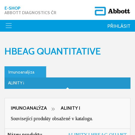
E-SHOP
ABBOTT DIAGNOSTICS ČR
PŘIHLÁSIT
HBEAG QUANTITATIVE
Imunoanalýza
ALINITY i
IMUNOANALÝZA
ALINITY I
Související produkty obsažené v katalogu.
Název produktu
ALINITY I HBEAG QUANT