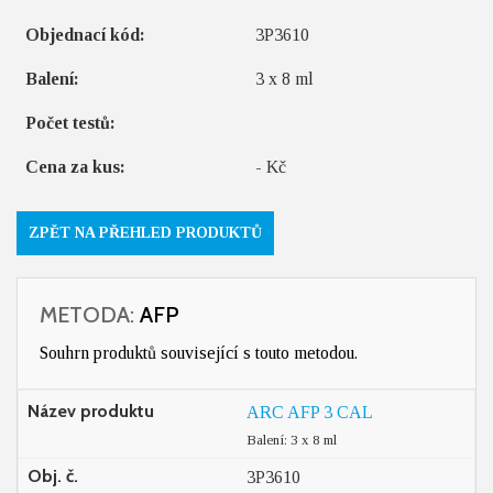
Objednací kód:
3P3610
Balení:
3 x 8 ml
Počet testů:
Cena za kus:
- Kč
ZPĚT NA PŘEHLED PRODUKTŮ
METODA:
AFP
Souhrn produktů související s touto metodou.
Název produktu
ARC AFP 3 CAL
Balení: 3 x 8 ml
Obj. č.
3P3610