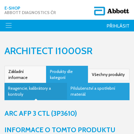
E-SHOP
ABBOTT DIAGNOSTICS ČR
PŘIHLÁSIT
ARCHITECT I1000SR
Základní
Produkty dle
Všechny produkty
informace
kategorií
Reagencie, kalibrátory a
Příslušenství a spotřební
kontroly
materiál
ARC AFP 3 CTL (3P3610)
INFORMACE O TOMTO PRODUKTU