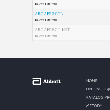
Balení: 100 testů
ARC AFP 3 CTL
Balení: 100 testů
ARC AFP RGT 100T
Balení: 100 testů
HOME
ON-LINE OB
KATALOG P
METODY