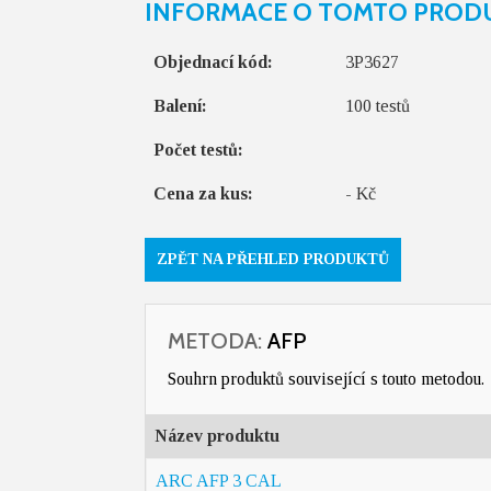
INFORMACE O TOMTO PROD
Objednací kód:
3P3627
Balení:
100 testů
Počet testů:
Cena za kus:
- Kč
ZPĚT NA PŘEHLED PRODUKTŮ
METODA:
AFP
Souhrn produktů související s touto metodou.
Název produktu
ARC AFP 3 CAL