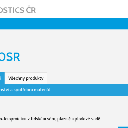
STICS ČR
00SR
í
Všechny produkty
nství a spotřební materiál
 α-fetoproteinu v lidském séru, plazmě a plodové vodě