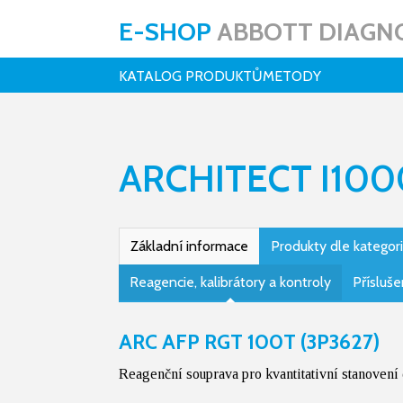
E-SHOP
ABBOTT DIAGNO
KATALOG PRODUKTŮ
METODY
ARCHITECT I10
Základní informace
Produkty dle kategori
Reagencie, kalibrátory a kontroly
Přísluše
ARC AFP RGT 100T (3P3627)
Reagenční souprava pro kvantitativní stanovení