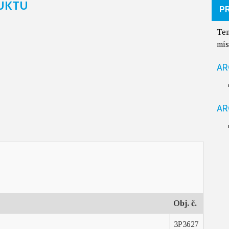
UKTU
P
Ten
mís
AR
AR
Obj. č.
3P3627