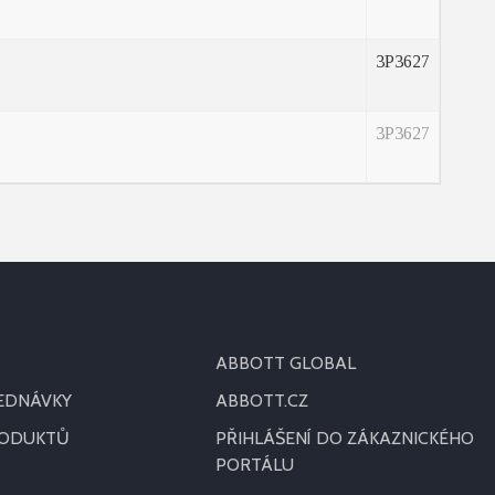
3P3627
3P3627
ABBOTT GLOBAL
JEDNÁVKY
ABBOTT.CZ
RODUKTŮ
PŘIHLÁŠENÍ DO ZÁKAZNICKÉHO
PORTÁLU