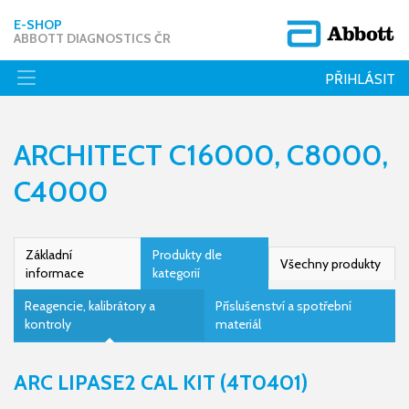
E-SHOP
ABBOTT DIAGNOSTICS ČR
PŘIHLÁSIT
ARCHITECT C16000, C8000,
C4000
Základní
Produkty dle
Všechny produkty
informace
kategorií
Reagencie, kalibrátory a
Příslušenství a spotřební
kontroly
materiál
ARC LIPASE2 CAL KIT (4T0401)