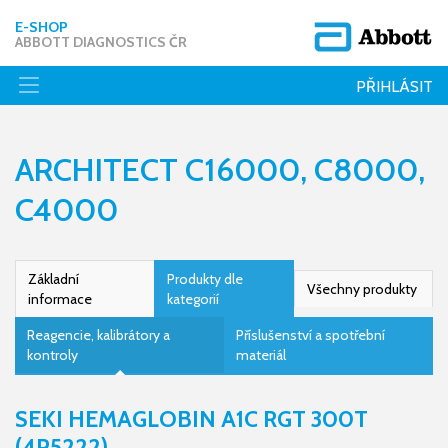
E-SHOP
ABBOTT DIAGNOSTICS ČR
PŘIHLÁSIT
ARCHITECT C16000, C8000,
C4000
Základní
Produkty dle
Všechny produkty
informace
kategorií
Reagencie, kalibrátory a
Příslušenství a spotřební
kontroly
materiál
SEKI HEMAGLOBIN A1C RGT 300T
(4P5222)