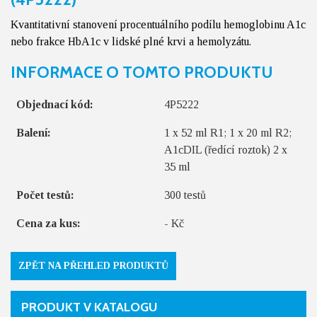
Kvantitativní stanovení procentuálního podílu hemoglobinu A1c
nebo frakce HbA1c v lidské plné krvi a hemolyzátu.
INFORMACE O TOMTO PRODUKTU
Objednací kód:
4P5222
Balení:
1 x 52 ml R1; 1 x 20 ml R2;
A1cDIL (ředící roztok) 2 x
35 ml
Počet testů:
300 testů
Cena za kus:
- Kč
ZPĚT NA PŘEHLED PRODUKTŮ
PRODUKT V KATALOGU