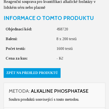
Reagenční souprava pro kvantifikaci alkalické fosfatázy v
lidském séru nebo plazmě
INFORMACE O TOMTO PRODUKTU
Objednací kód:
4S8720
Balení:
8 x 200 testů
Počet testů:
1600 testů
Cena za kus:
- Kč
ZPĚT NA PŘEHLED PRODUKTŮ
METODA:
ALKALINE PHOSPHATASE
Souhrn produktů související s touto metodou.