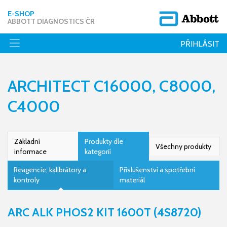
E-SHOP
ABBOTT DIAGNOSTICS ČR
PŘIHLÁSIT
ARCHITECT C16000, C8000,
C4000
Základní
Produkty dle
Všechny produkty
informace
kategorií
Reagencie, kalibrátory a
Příslušenství a spotřební
kontroly
materiál
ARC ALK PHOS2 KIT 1600T (4S8720)