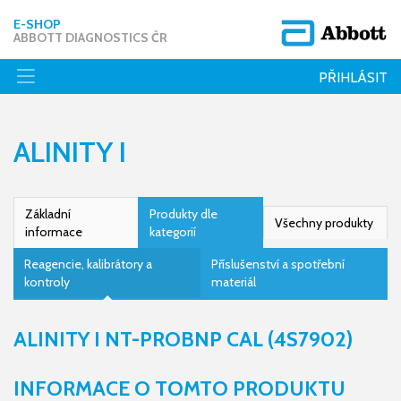
E-SHOP
ABBOTT DIAGNOSTICS ČR
PŘIHLÁSIT
ALINITY I
Základní
Produkty dle
Všechny produkty
informace
kategorií
Reagencie, kalibrátory a
Příslušenství a spotřební
kontroly
materiál
ALINITY I NT-PROBNP CAL (4S7902)
INFORMACE O TOMTO PRODUKTU