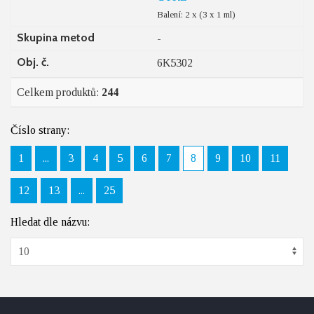
Balení: 2 x (3 x 1 ml)
Skupina metod
-
Obj. č.
6K5302
Celkem produktů:
244
Číslo strany:
1
...
3
4
5
6
7
8
9
10
11
12
13
...
25
Hledat dle názvu: