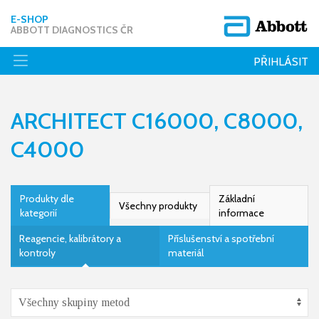
E-SHOP
ABBOTT DIAGNOSTICS ČR
PŘIHLÁSIT
ARCHITECT C16000, C8000,
C4000
Produkty dle
Základní
Všechny produkty
kategorií
informace
Reagencie, kalibrátory a
Příslušenství a spotřební
kontroly
materiál