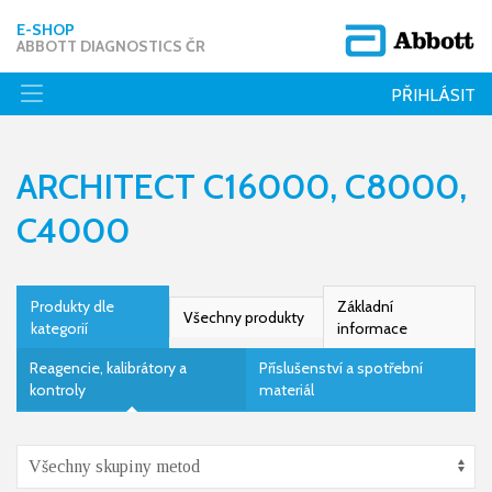
E-SHOP
ABBOTT DIAGNOSTICS ČR
PŘIHLÁSIT
ARCHITECT C16000, C8000,
C4000
Produkty dle
Základní
Všechny produkty
kategorií
informace
Reagencie, kalibrátory a
Příslušenství a spotřební
kontroly
materiál