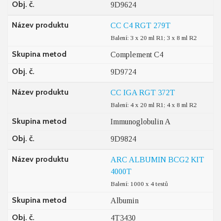
Obj. č.
9D9624
Název produktu
CC C4 RGT 279T
Balení: 3 x 20 ml R1; 3 x 8 ml R2
Skupina metod
Complement C4
Obj. č.
9D9724
Název produktu
CC IGA RGT 372T
Balení: 4 x 20 ml R1; 4 x 8 ml R2
Skupina metod
Immunoglobulin A
Obj. č.
9D9824
Název produktu
ARC ALBUMIN BCG2 KIT
4000T
Balení: 1000 x 4 testů
Skupina metod
Albumin
Obj. č.
4T3430