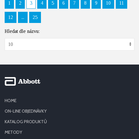
1
2
3
4
5
6
7
8
9
10
11
12
...
25
Hledat dle názvu:
HOME
ON-LINE OBJEDNÁVKY
KATALOG PRODUKTŮ
METODY