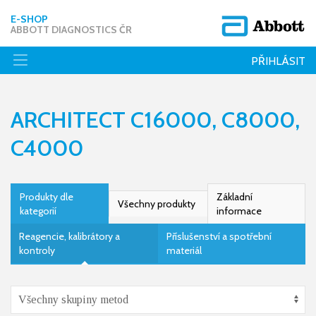
E-SHOP
ABBOTT DIAGNOSTICS ČR
PŘIHLÁSIT
ARCHITECT C16000, C8000,
C4000
Produkty dle
Základní
Všechny produkty
kategorií
informace
Reagencie, kalibrátory a
Příslušenství a spotřební
kontroly
materiál