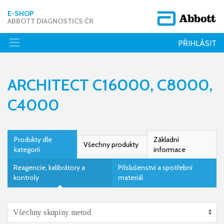
E-SHOP
ABBOTT DIAGNOSTICS ČR
PŘIHLÁSIT
ARCHITECT C16000, C8000,
C4000
Produkty dle
Základní
Všechny produkty
kategorií
informace
Reagencie, kalibrátory a
Příslušenství a spotřební
kontroly
materiál