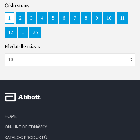
Číslo strany:
1
2
3
4
5
6
7
8
9
10
11
12
...
25
Hledat dle názvu:
HOME
ON-LINE OBJEDNÁVKY
KATALOG PRODUKTŮ