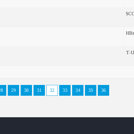
SC
HB
T-U
28
29
30
31
32
33
34
35
36