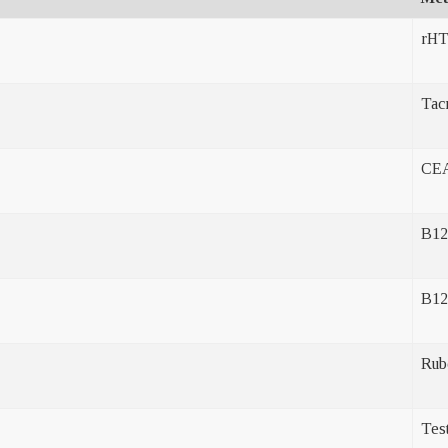
rHT
Tac
CE
B12
B12
Rub
Tes