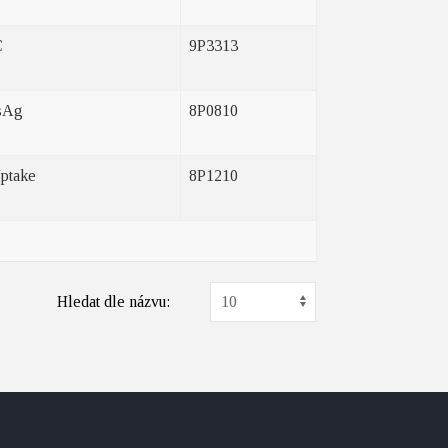
C
9P3313
sAg
8P0810
ptake
8P1210
Hledat dle názvu: