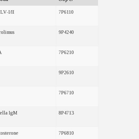
LV-I/II
7P6110
rolimus
9P4240
A
7P6210
9P2610
7P6710
ella IgM
8P4713
tosterone
7P6810