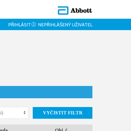
PŘIHLÁSIT
NEPŘIHLÁŠENÝ UŽIVATEL
VYČISTIT FILTR
oda
Obj. č.