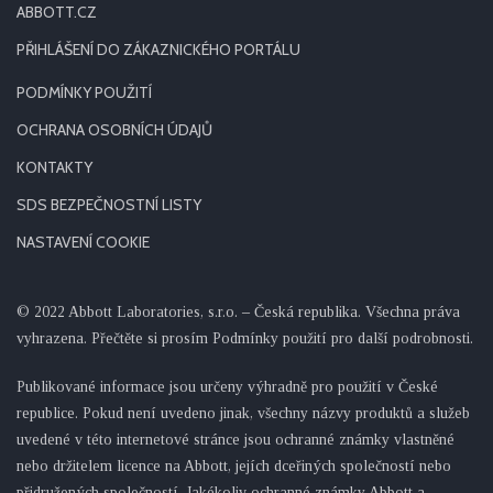
ABBOTT.CZ
PŘIHLÁŠENÍ DO ZÁKAZNICKÉHO PORTÁLU
PODMÍNKY POUŽITÍ
OCHRANA OSOBNÍCH ÚDAJŮ
KONTAKTY
SDS BEZPEČNOSTNÍ LISTY
NASTAVENÍ COOKIE
© 2022 Abbott Laboratories, s.r.o. – Česká republika. Všechna práva
vyhrazena. Přečtěte si prosím Podmínky použití pro další podrobnosti.
Publikované informace jsou určeny výhradně pro použití v České
republice. Pokud není uvedeno jinak, všechny názvy produktů a služeb
uvedené v této internetové stránce jsou ochranné známky vlastněné
nebo držitelem licence na Abbott, jejích dceřiných společností nebo
přidružených společností. Jakékoliv ochranné známky Abbott a