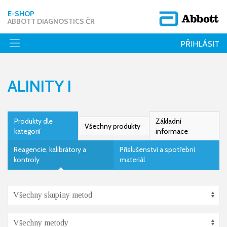
E-SHOP
ABBOTT DIAGNOSTICS ČR
PŘIHLÁSIT
ALINITY I
Produkty dle
Základní
Všechny produkty
kategorií
informace
Reagencie, kalibrátory a
Příslušenství a spotřební
kontroly
materiál