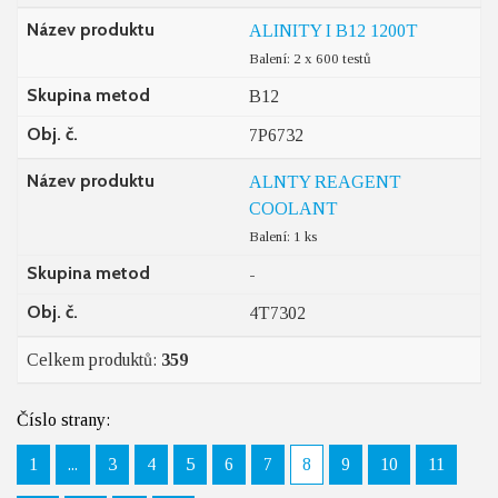
Název produktu
ALINITY I B12 1200T
Balení: 2 x 600 testů
Skupina metod
B12
Obj. č.
7P6732
Název produktu
ALNTY REAGENT
COOLANT
Balení: 1 ks
Skupina metod
-
Obj. č.
4T7302
Celkem produktů:
359
Číslo strany:
1
...
3
4
5
6
7
8
9
10
11