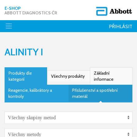
E-SHOP
ABBOTT DIAGNOSTICS ČR
PŘIHLÁSIT
ALINITY I
Produkty dle
Základní
Všechny produkty
kategorií
informace
Reagencie, kalibrátory a
Příslušenství a spotřební
kontroly
materiál